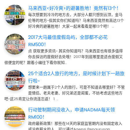
马来西亚<好冷爽>的避暑胜地！竟然有13个！
每次想要到冷冷的地方去，大部分人都只想到云顶，金马
伦等的地方~但其实你们知道吗？马来西亚竟然有高达13个
好冷爽的避暑胜地！大家一起来看看是哪13个吧！ …
2017大马最佳度假岛屿，全部都不必花
RM500！
点 获取更多资讯~ 其实你知道吗？马来西亚也有很多值得
你去探访的度假好去处哦！2017年到底哪里是适合度假又
很便宜的呢？跟着小编往下看你就知…
25个适合2人旅行的地方，是时候计划下一趟旅
行啦~
想要来一趟属于2个人的旅行，可是不知道去哪里好？不管
是情侣、老夫老妻、好兄弟还是闺蜜，不妨考虑这些地方
吧~这25肯定让你流连忘返！ 1. …
行动管制期间没收入，申请NADMA每天领
RM100！
政府最新政策！那些在14天的家庭监管期内没有固定收入
或没有薪水的人，可以通过Agensi Pengurusan