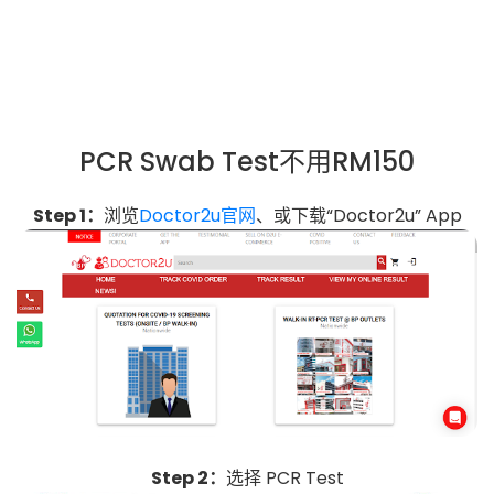
PCR Swab Test不用RM150
Step 1：
浏览
Doctor2u官网
、或下载“Doctor2u” App
Step 2：
选择 PCR Test