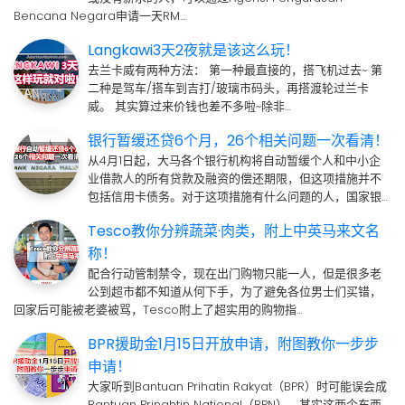
Bencana Negara申请一天RM…
Langkawi3天2夜就是该这么玩！
去兰卡威有两种方法： 第一种最直接的，搭飞机过去~ 第
二种是驾车/搭车到吉打/玻璃市码头，再搭渡轮过兰卡
威。 其实算过来价钱也差不多啦~除非…
银行暂缓还贷6个月，26个相关问题一次看清！
从4月1日起，大马各个银行机构将自动暂缓个人和中小企
业借款人的所有贷款及融资的偿还期限，但这项措施并不
包括信用卡债务。对于这项措施有什么问题的人，国家银…
Tesco教你分辨蔬菜·肉类，附上中英马来文名
称！
配合行动管制禁令，现在出门购物只能一人，但是很多老
公到超市都不知道从何下手，为了避免各位男士们买错，
回家后可能被老婆被骂，Tesco附上了超实用的购物指…
BPR援助金1月15日开放申请，附图教你一步步
申请！
大家听到Bantuan Prihatin Rakyat（BPR）时可能误会成
Bantuan Prinahtin National（BPN），其实这两个东西