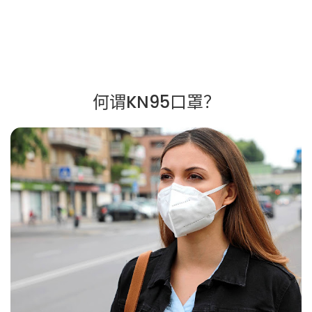
何谓KN95口罩？