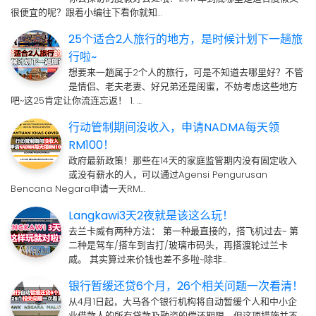
很便宜的呢？跟着小编往下看你就知…
25个适合2人旅行的地方，是时候计划下一趟旅
行啦~
想要来一趟属于2个人的旅行，可是不知道去哪里好？不管
是情侣、老夫老妻、好兄弟还是闺蜜，不妨考虑这些地方
吧~这25肯定让你流连忘返！ 1. …
行动管制期间没收入，申请NADMA每天领
RM100！
政府最新政策！那些在14天的家庭监管期内没有固定收入
或没有薪水的人，可以通过Agensi Pengurusan
Bencana Negara申请一天RM…
Langkawi3天2夜就是该这么玩！
去兰卡威有两种方法： 第一种最直接的，搭飞机过去~ 第
二种是驾车/搭车到吉打/玻璃市码头，再搭渡轮过兰卡
威。 其实算过来价钱也差不多啦~除非…
银行暂缓还贷6个月，26个相关问题一次看清！
从4月1日起，大马各个银行机构将自动暂缓个人和中小企
业借款人的所有贷款及融资的偿还期限，但这项措施并不