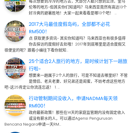
每次想要到冷冷的地方去，大部分人都只想到云顶，金马
伦等的地方~但其实你们知道吗？马来西亚竟然有高达13个
好冷爽的避暑胜地！大家一起来看看是哪13个吧！ …
2017大马最佳度假岛屿，全部都不必花
RM500！
点 获取更多资讯~ 其实你知道吗？马来西亚也有很多值得
你去探访的度假好去处哦！2017年到底哪里是适合度假又
很便宜的呢？跟着小编往下看你就知…
25个适合2人旅行的地方，是时候计划下一趟旅
行啦~
想要来一趟属于2个人的旅行，可是不知道去哪里好？不管
是情侣、老夫老妻、好兄弟还是闺蜜，不妨考虑这些地方
吧~这25肯定让你流连忘返！ 1. …
行动管制期间没收入，申请NADMA每天领
RM100！
政府最新政策！那些在14天的家庭监管期内没有固定收入
或没有薪水的人，可以通过Agensi Pengurusan
Bencana Negara申请一天RM…