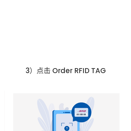
3）点击 Order RFID TAG