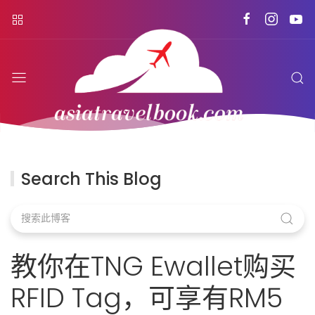
Search This Blog
教你在TNG Ewallet购买
RFID Tag，可享有RM5