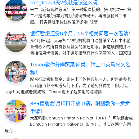
Langkawi3天2夜就是该这么玩！
去兰卡威有两种方法： 第一种最直接的，搭飞机过去~ 第
二种是驾车/搭车到吉打/玻璃市码头，再搭渡轮过兰卡
威。 其实算过来价钱也差不多啦~除非…
银行暂缓还贷6个月，26个相关问题一次看清！
从4月1日起，大马各个银行机构将自动暂缓个人和中小企
业借款人的所有贷款及融资的偿还期限，但这项措施并不
包括信用卡债务。对于这项措施有什么问题的人，国家银…
Tesco教你分辨蔬菜·肉类，附上中英马来文名
称！
配合行动管制禁令，现在出门购物只能一人，但是很多老
公到超市都不知道从何下手，为了避免各位男士们买错，
回家后可能被老婆被骂，Tesco附上了超实用的购物指…
BPR援助金1月15日开放申请，附图教你一步步
申请！
大家听到Bantuan Prihatin Rakyat（BPR）时可能误会成
Bantuan Prinahtin National（BPN），其实这两个东西
是完…