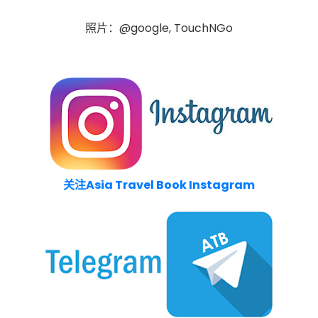
照片：@google, TouchNGo
关注Asia Travel Book Instagram