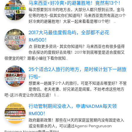
马来西亚<好冷爽>的避暑胜地！竟然有13个！
每次想要到冷冷的地方去，大部分人都只想到云顶，金马
伦等的地方~但其实你们知道吗？马来西亚竟然有高达13个
好冷爽的避暑胜地！大家一起来看看是哪13个吧！ …
2017大马最佳度假岛屿，全部都不必花
RM500！
点 获取更多资讯~ 其实你知道吗？马来西亚也有很多值得
你去探访的度假好去处哦！2017年到底哪里是适合度假又
很便宜的呢？跟着小编往下看你就知…
25个适合2人旅行的地方，是时候计划下一趟旅
行啦~
想要来一趟属于2个人的旅行，可是不知道去哪里好？不管
是情侣、老夫老妻、好兄弟还是闺蜜，不妨考虑这些地方
吧~这25肯定让你流连忘返！ 1. …
行动管制期间没收入，申请NADMA每天领
RM100！
政府最新政策！那些在14天的家庭监管期内没有固定收入
或没有薪水的人，可以通过Agensi Pengurusan
Bencana Negara申请一天RM…