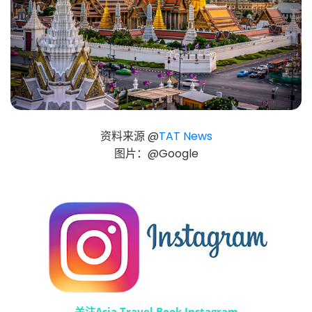
资料来源 @
TAT News
图片：@Google
关注Asia Travel Book Instagram