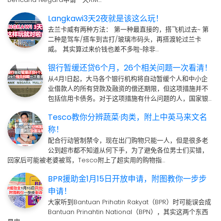
Langkawi3天2夜就是该这么玩！
去兰卡威有两种方法： 第一种最直接的，搭飞机过去~ 第
二种是驾车/搭车到吉打/玻璃市码头，再搭渡轮过兰卡
威。 其实算过来价钱也差不多啦~除非…
银行暂缓还贷6个月，26个相关问题一次看清！
从4月1日起，大马各个银行机构将自动暂缓个人和中小企
业借款人的所有贷款及融资的偿还期限，但这项措施并不
包括信用卡债务。对于这项措施有什么问题的人，国家银…
Tesco教你分辨蔬菜·肉类，附上中英马来文名
称！
配合行动管制禁令，现在出门购物只能一人，但是很多老
公到超市都不知道从何下手，为了避免各位男士们买错，
回家后可能被老婆被骂，Tesco附上了超实用的购物指…
BPR援助金1月15日开放申请，附图教你一步步
申请！
大家听到Bantuan Prihatin Rakyat（BPR）时可能误会成
Bantuan Prinahtin National（BPN），其实这两个东西