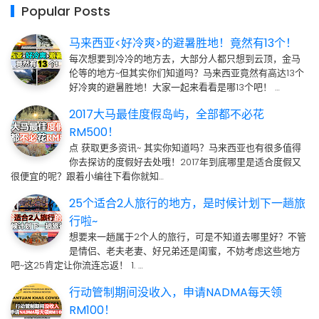
Popular Posts
马来西亚<好冷爽>的避暑胜地！竟然有13个！
每次想要到冷冷的地方去，大部分人都只想到云顶，金马
伦等的地方~但其实你们知道吗？马来西亚竟然有高达13个
好冷爽的避暑胜地！大家一起来看看是哪13个吧！ …
2017大马最佳度假岛屿，全部都不必花
RM500！
点 获取更多资讯~ 其实你知道吗？马来西亚也有很多值得
你去探访的度假好去处哦！2017年到底哪里是适合度假又
很便宜的呢？跟着小编往下看你就知…
25个适合2人旅行的地方，是时候计划下一趟旅
行啦~
想要来一趟属于2个人的旅行，可是不知道去哪里好？不管
是情侣、老夫老妻、好兄弟还是闺蜜，不妨考虑这些地方
吧~这25肯定让你流连忘返！ 1. …
行动管制期间没收入，申请NADMA每天领
RM100！