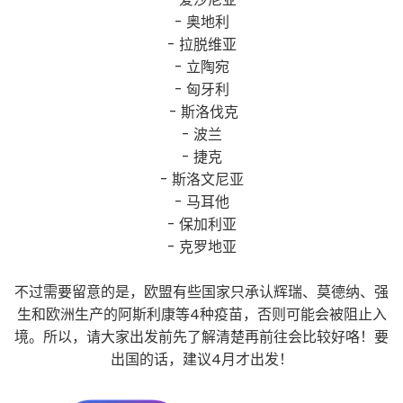
- 奥地利
- 拉脱维亚
- 立陶宛
- 匈牙利
- 斯洛伐克
- 波兰
- 捷克
- 斯洛文尼亚
- 马耳他
- 保加利亚
- 克罗地亚
不过需要留意的是，欧盟有些国家只承认辉瑞、莫德纳、强
生和欧洲生产的阿斯利康等4种疫苗，否则可能会被阻止入
境。所以，请大家出发前先了解清楚再前往会比较好咯！要
出国的话，建议4月才出发！