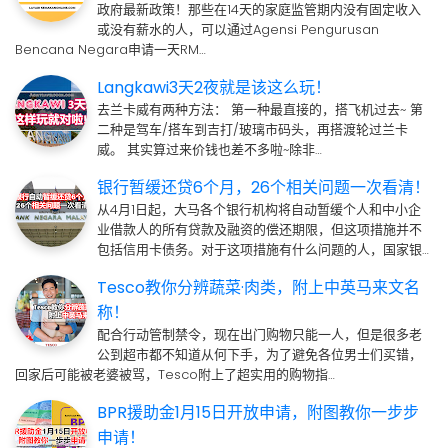
政府最新政策！那些在14天的家庭监管期内没有固定收入
或没有薪水的人，可以通过Agensi Pengurusan
Bencana Negara申请一天RM…
Langkawi3天2夜就是该这么玩！
去兰卡威有两种方法： 第一种最直接的，搭飞机过去~ 第
二种是驾车/搭车到吉打/玻璃市码头，再搭渡轮过兰卡
威。 其实算过来价钱也差不多啦~除非…
银行暂缓还贷6个月，26个相关问题一次看清！
从4月1日起，大马各个银行机构将自动暂缓个人和中小企
业借款人的所有贷款及融资的偿还期限，但这项措施并不
包括信用卡债务。对于这项措施有什么问题的人，国家银…
Tesco教你分辨蔬菜·肉类，附上中英马来文名
称！
配合行动管制禁令，现在出门购物只能一人，但是很多老
公到超市都不知道从何下手，为了避免各位男士们买错，
回家后可能被老婆被骂，Tesco附上了超实用的购物指…
BPR援助金1月15日开放申请，附图教你一步步
申请！