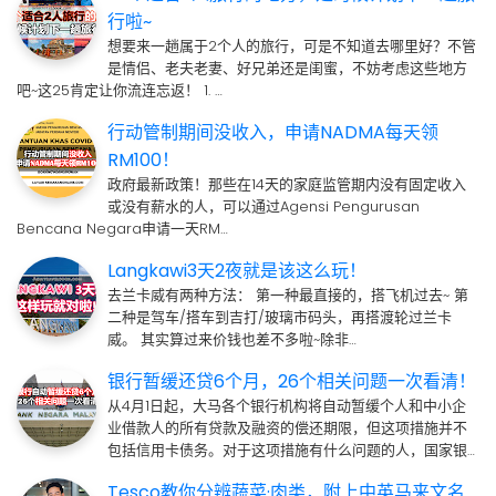
行啦~
想要来一趟属于2个人的旅行，可是不知道去哪里好？不管
是情侣、老夫老妻、好兄弟还是闺蜜，不妨考虑这些地方
吧~这25肯定让你流连忘返！ 1. …
行动管制期间没收入，申请NADMA每天领
RM100！
政府最新政策！那些在14天的家庭监管期内没有固定收入
或没有薪水的人，可以通过Agensi Pengurusan
Bencana Negara申请一天RM…
Langkawi3天2夜就是该这么玩！
去兰卡威有两种方法： 第一种最直接的，搭飞机过去~ 第
二种是驾车/搭车到吉打/玻璃市码头，再搭渡轮过兰卡
威。 其实算过来价钱也差不多啦~除非…
银行暂缓还贷6个月，26个相关问题一次看清！
从4月1日起，大马各个银行机构将自动暂缓个人和中小企
业借款人的所有贷款及融资的偿还期限，但这项措施并不
包括信用卡债务。对于这项措施有什么问题的人，国家银…
Tesco教你分辨蔬菜·肉类，附上中英马来文名