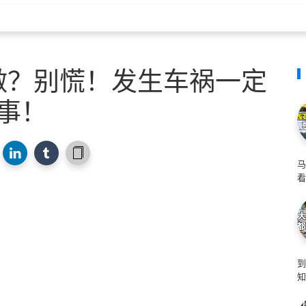
做？别慌！发生车祸一定
事！
马
看
知