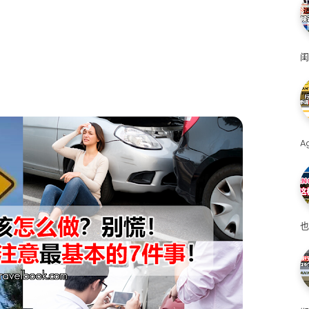
闺
A
也