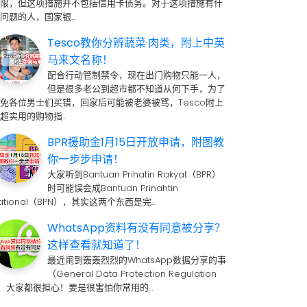
期限，但这项措施并不包括信用卡债务。对于这项措施有什
问题的人，国家银…
Tesco教你分辨蔬菜·肉类，附上中英
马来文名称！
配合行动管制禁令，现在出门购物只能一人，
但是很多老公到超市都不知道从何下手，为了
免各位男士们买错，回家后可能被老婆被骂，Tesco附上
超实用的购物指…
BPR援助金1月15日开放申请，附图教
你一步步申请！
大家听到Bantuan Prihatin Rakyat（BPR）
时可能误会成Bantuan Prinahtin
ational（BPN），其实这两个东西是完…
WhatsApp资料有没有同意被分享？
这样查看就知道了！
最近闹到轰轰烈烈的WhatsApp数据分享的事
（General Data Protection Regulation
 ，大家都很担心！要是很害怕你常用的…