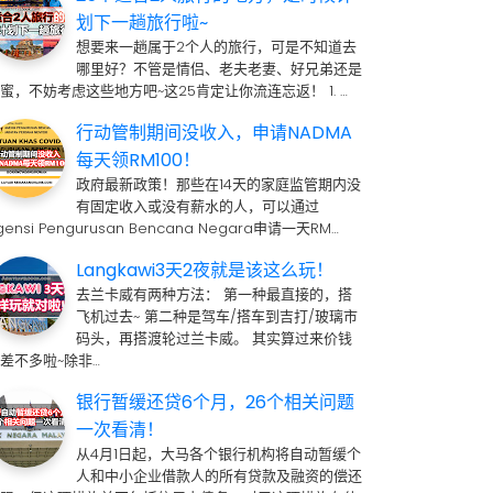
划下一趟旅行啦~
想要来一趟属于2个人的旅行，可是不知道去
哪里好？不管是情侣、老夫老妻、好兄弟还是
蜜，不妨考虑这些地方吧~这25肯定让你流连忘返！ 1. …
行动管制期间没收入，申请NADMA
每天领RM100！
政府最新政策！那些在14天的家庭监管期内没
有固定收入或没有薪水的人，可以通过
gensi Pengurusan Bencana Negara申请一天RM…
Langkawi3天2夜就是该这么玩！
去兰卡威有两种方法： 第一种最直接的，搭
飞机过去~ 第二种是驾车/搭车到吉打/玻璃市
码头，再搭渡轮过兰卡威。 其实算过来价钱
差不多啦~除非…
银行暂缓还贷6个月，26个相关问题
一次看清！
从4月1日起，大马各个银行机构将自动暂缓个
人和中小企业借款人的所有贷款及融资的偿还