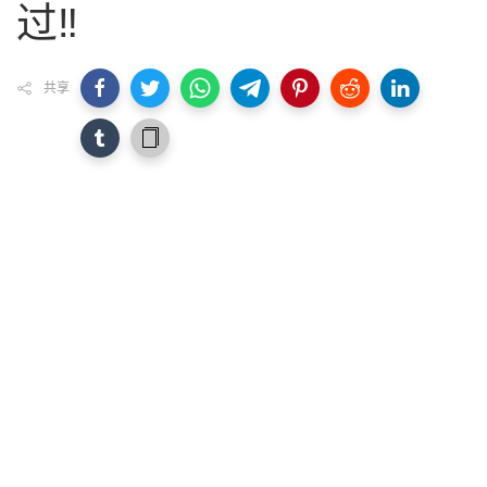
过‼️
共享