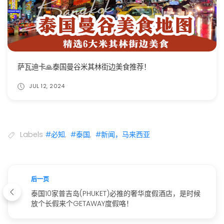
萨瓦迪卡🙏泰国曼谷米其林街边美食推荐！
JUL 12, 2024
Labels
#必知
,
#泰国
,
#新闻，马来西亚
后一页
泰国10家普吉岛(PHUKET)必推的奢华度假酒店，是时候
放个长假来个GETAWAY度假咯！