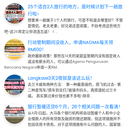
25个适合2人旅行的地方，是时候计划下一趟旅
行啦~
想要来一趟属于2个人的旅行，可是不知道去哪里好？不管
是情侣、老夫老妻、好兄弟还是闺蜜，不妨考虑这些地方
吧~这25肯定让你流连忘返！ 1. …
行动管制期间没收入，申请NADMA每天领
RM100！
政府最新政策！那些在14天的家庭监管期内没有固定收入
或没有薪水的人，可以通过Agensi Pengurusan
Bencana Negara申请一天RM…
Langkawi3天2夜就是该这么玩！
去兰卡威有两种方法： 第一种最直接的，搭飞机过去~ 第
二种是驾车/搭车到吉打/玻璃市码头，再搭渡轮过兰卡
威。 其实算过来价钱也差不多啦~除非…
银行暂缓还贷6个月，26个相关问题一次看清！
从4月1日起，大马各个银行机构将自动暂缓个人和中小企
业借款人的所有贷款及融资的偿还期限，但这项措施并不
包括信用卡债务。对于这项措施有什么问题的人，国家银…