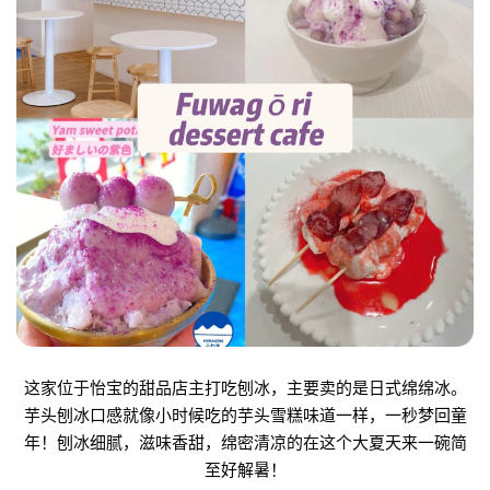
这家位于怡宝的甜品店主打吃刨冰，主要卖的是日式绵绵冰。
芋头刨冰口感就像小时候吃的芋头雪糕味道一样，一秒梦回童
年！
刨冰细腻，滋味香甜，绵密清凉的在这个大夏天来一碗简
至好解暑！