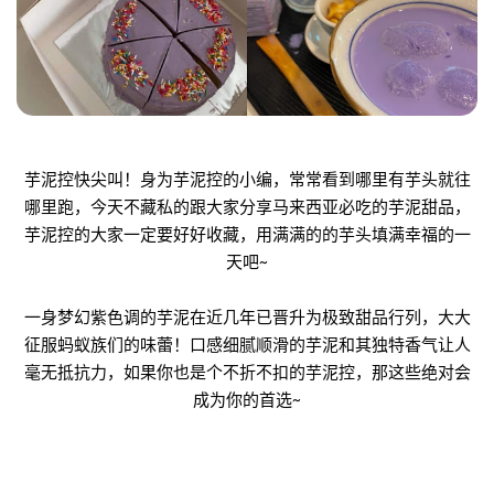
芋泥控快尖叫！身为芋泥控的小编，常常看到哪里有芋头就往
哪里跑，今天不藏私的跟大家分享马来西亚必吃的芋泥甜品，
芋泥控的大家一定要好好收藏，用满满的的芋头填满幸福的一
天吧~
一身梦幻紫色调的芋泥在近几年已晋升为极致甜品行列，大大
征服蚂蚁族们的味蕾！
口感细腻顺滑的芋泥和其独特香气让人
毫无抵抗力，如果你也是个不折不扣的芋泥控，那这些绝对会
成为你的首选~