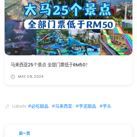
马来西亚25个景点 全部门票低于RM50！
MAY 09, 2024
Labels
#必吃甜品
,
#马来西亚
,
#芋泥甜品
,
#芋头
后一页