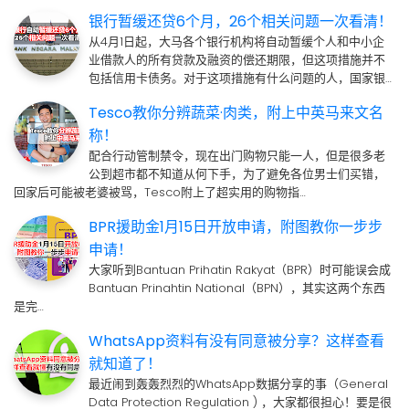
银行暂缓还贷6个月，26个相关问题一次看清！
从4月1日起，大马各个银行机构将自动暂缓个人和中小企
业借款人的所有贷款及融资的偿还期限，但这项措施并不
包括信用卡债务。对于这项措施有什么问题的人，国家银…
Tesco教你分辨蔬菜·肉类，附上中英马来文名
称！
配合行动管制禁令，现在出门购物只能一人，但是很多老
公到超市都不知道从何下手，为了避免各位男士们买错，
回家后可能被老婆被骂，Tesco附上了超实用的购物指…
BPR援助金1月15日开放申请，附图教你一步步
申请！
大家听到Bantuan Prihatin Rakyat（BPR）时可能误会成
Bantuan Prinahtin National（BPN），其实这两个东西
是完…
WhatsApp资料有没有同意被分享？这样查看
就知道了！
最近闹到轰轰烈烈的WhatsApp数据分享的事（General
Data Protection Regulation ) ，大家都很担心！要是很