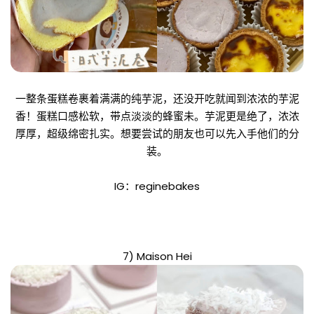
一整条蛋糕卷裹着满满的纯芋泥，还没开吃就闻到浓浓的芋泥
香！蛋糕口感松软，带点淡淡的蜂蜜未。芋泥更是绝了，浓浓
厚厚，超级绵密扎实。想要尝试的朋友也可以先入手他们的分
装。
IG：reginebakes
7) Maison Hei