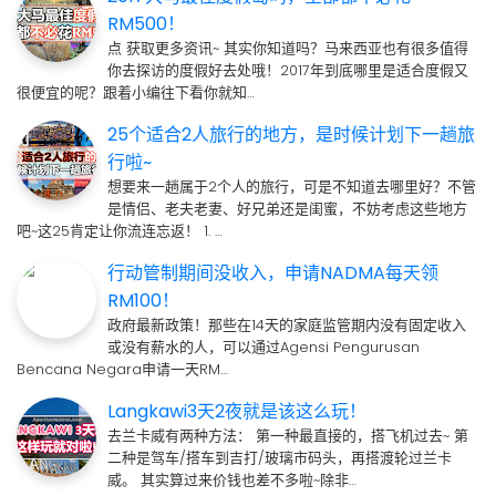
RM500！
点 获取更多资讯~ 其实你知道吗？马来西亚也有很多值得
你去探访的度假好去处哦！2017年到底哪里是适合度假又
很便宜的呢？跟着小编往下看你就知…
25个适合2人旅行的地方，是时候计划下一趟旅
行啦~
想要来一趟属于2个人的旅行，可是不知道去哪里好？不管
是情侣、老夫老妻、好兄弟还是闺蜜，不妨考虑这些地方
吧~这25肯定让你流连忘返！ 1. …
行动管制期间没收入，申请NADMA每天领
RM100！
政府最新政策！那些在14天的家庭监管期内没有固定收入
或没有薪水的人，可以通过Agensi Pengurusan
Bencana Negara申请一天RM…
Langkawi3天2夜就是该这么玩！
去兰卡威有两种方法： 第一种最直接的，搭飞机过去~ 第
二种是驾车/搭车到吉打/玻璃市码头，再搭渡轮过兰卡
威。 其实算过来价钱也差不多啦~除非…