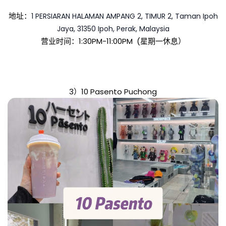
地址：
1 PERSIARAN HALAMAN AMPANG 2, TIMUR 2, Taman Ipoh
Jaya, 31350 Ipoh, Perak, Malaysia
营业时间：1:30PM-11:00PM  (星期一休息）
3）10 Pasento Puchong