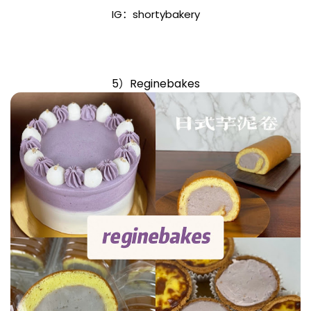
IG：shortybakery
5）Reginebakes