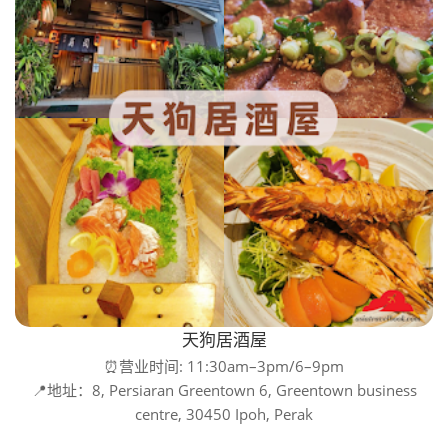
天狗居酒屋
⏰营业时间: 11:30am–3pm/6–9pm
📍地址：8, Persiaran Greentown 6, Greentown business
centre, 30450 Ipoh, Perak