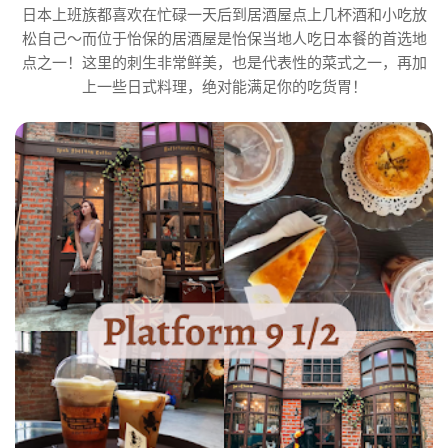
日本上班族都喜欢在忙碌一天后到居酒屋点上几杯酒和小吃放
松自己～而位于怡保的居酒屋是怡保当地人吃日本餐的首选地
点之一！这里的刺生非常鲜美，也是代表性的菜式之一，再加
上一些日式料理，绝对能满足你的吃货胃！