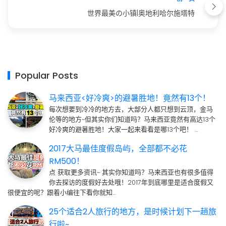
世界最美の小镇|奥地利哈尔施塔特
Popular Posts
马来西亚<好冷爽>的避暑胜地！竟然有13个！
每次想要到冷冷的地方去，大部分人都只想到云顶，金马
伦等的地方~但其实你们知道吗？马来西亚竟然有高达13个
好冷爽的避暑胜地！大家一起来看看是哪13个吧！ …
2017大马最佳度假岛屿，全部都不必花
RM500！
点 获取更多资讯~ 其实你知道吗？马来西亚也有很多值得
你去探访的度假好去处哦！2017年到底哪里是适合度假又
很便宜的呢？跟着小编往下看你就知…
25个适合2人旅行的地方，是时候计划下一趟旅
行啦~