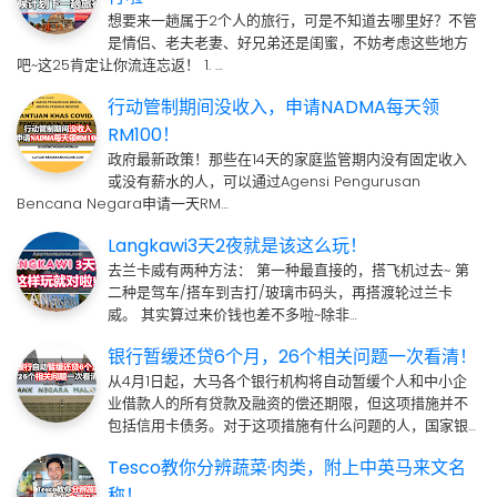
想要来一趟属于2个人的旅行，可是不知道去哪里好？不管
是情侣、老夫老妻、好兄弟还是闺蜜，不妨考虑这些地方
吧~这25肯定让你流连忘返！ 1. …
行动管制期间没收入，申请NADMA每天领
RM100！
政府最新政策！那些在14天的家庭监管期内没有固定收入
或没有薪水的人，可以通过Agensi Pengurusan
Bencana Negara申请一天RM…
Langkawi3天2夜就是该这么玩！
去兰卡威有两种方法： 第一种最直接的，搭飞机过去~ 第
二种是驾车/搭车到吉打/玻璃市码头，再搭渡轮过兰卡
威。 其实算过来价钱也差不多啦~除非…
银行暂缓还贷6个月，26个相关问题一次看清！
从4月1日起，大马各个银行机构将自动暂缓个人和中小企
业借款人的所有贷款及融资的偿还期限，但这项措施并不
包括信用卡债务。对于这项措施有什么问题的人，国家银…
Tesco教你分辨蔬菜·肉类，附上中英马来文名
称！