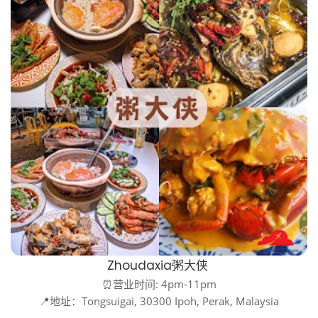
Zhoudaxia粥大侠
⏰营业时间: 4pm-11pm
📍地址：Tongsuigai, 30300 Ipoh, Perak, Malaysia