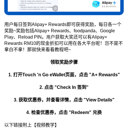
用户每日签到Alipay+ Rewards即可获得奖励，每日各一个
奖励~奖励包括Alipay+ Rewards、foodpanda、Google 
Play、Reload PIN。
户获取大奖还可以有Alipay+ 
用
Rewards RM10的现金折扣可以用在各大平台呢！
岂不是不
拿白不拿！那就快来看看教程吧~
领取奖励步骤
1. 打开Touch 'n Go eWallet页面，点击 "A+ Rewards"
2. 点击 "Check In 签到"
3. 获取优惠券，并查看详情，点击 "View Details"
4. 检查优惠券，点击 "Redeem" 兑换
以下链接附上【视频教学】