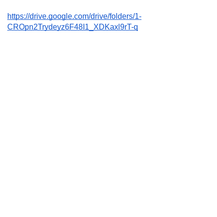
https://drive.google.com/drive/folders/1-
CROpn2Trydeyz6F48I1_XDKaxl9rT-q