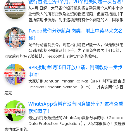
银行暂缓还贷6个月，26个相关问题一次看清！
从4月1日起，大马各个银行机构将自动暂缓个人和中小企
业借款人的所有贷款及融资的偿还期限，但这项措施并不
包括信用卡债务。对于这项措施有什么问题的人，国家银…
Tesco教你分辨蔬菜·肉类，附上中英马来文名
称！
配合行动管制禁令，现在出门购物只能一人，但是很多老
公到超市都不知道从何下手，为了避免各位男士们买错，
回家后可能被老婆被骂，Tesco附上了超实用的购物指…
BPR援助金1月15日开放申请，附图教你一步步
申请！
大家听到Bantuan Prihatin Rakyat（BPR）时可能误会成
Bantuan Prinahtin National（BPN），其实这两个东西
是完…
WhatsApp资料有没有同意被分享？这样查看
就知道了！
最近闹到轰轰烈烈的WhatsApp数据分享的事（General
Data Protection Regulation ) ，大家都很担心！要是很
害怕你常用的…