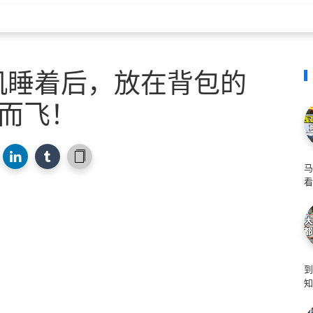
机睡着后，放在背包的
而飞！
马
看
知