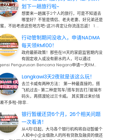
划下一趟旅行啦~
想要来一趟属于2个人的旅行，可是不知道去
哪里好？不管是情侣、老夫老妻、好兄弟还是
蜜，不妨考虑这些地方吧~这25肯定让你流连忘返！ 1. …
行动管制期间没收入，申请NADMA
每天领RM100！
政府最新政策！那些在14天的家庭监管期内没
有固定收入或没有薪水的人，可以通过
gensi Pengurusan Bencana Negara申请一天RM…
Langkawi3天2夜就是该这么玩！
去兰卡威有两种方法： 第一种最直接的，搭
飞机过去~ 第二种是驾车/搭车到吉打/玻璃市
码头，再搭渡轮过兰卡威。 其实算过来价钱
差不多啦~除非…
银行暂缓还贷6个月，26个相关问题
一次看清！
从4月1日起，大马各个银行机构将自动暂缓个
人和中小企业借款人的所有贷款及融资的偿还