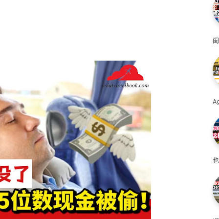
闺
A
也