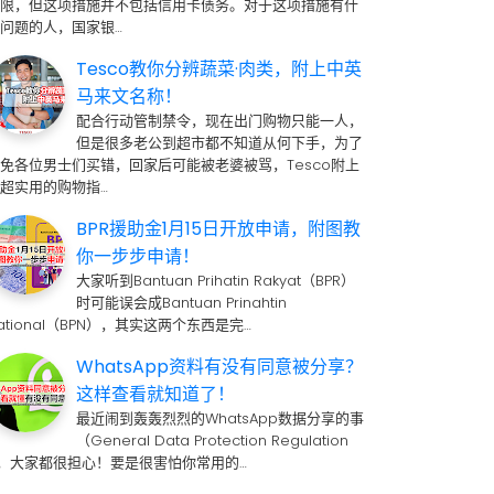
期限，但这项措施并不包括信用卡债务。对于这项措施有什
问题的人，国家银…
Tesco教你分辨蔬菜·肉类，附上中英
马来文名称！
配合行动管制禁令，现在出门购物只能一人，
但是很多老公到超市都不知道从何下手，为了
免各位男士们买错，回家后可能被老婆被骂，Tesco附上
超实用的购物指…
BPR援助金1月15日开放申请，附图教
你一步步申请！
大家听到Bantuan Prihatin Rakyat（BPR）
时可能误会成Bantuan Prinahtin
ational（BPN），其实这两个东西是完…
WhatsApp资料有没有同意被分享？
这样查看就知道了！
最近闹到轰轰烈烈的WhatsApp数据分享的事
（General Data Protection Regulation
 ，大家都很担心！要是很害怕你常用的…