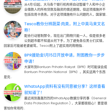
从4月1日起，大马各个银行机构将自动暂缓个人和中小企
业借款人的所有贷款及融资的偿还期限，但这项措施并不
包括信用卡债务。对于这项措施有什么问题的人，国家银…
Tesco教你分辨蔬菜·肉类，附上中英马来文名
称！
配合行动管制禁令，现在出门购物只能一人，但是很多老
公到超市都不知道从何下手，为了避免各位男士们买错，
回家后可能被老婆被骂，Tesco附上了超实用的购物指…
BPR援助金1月15日开放申请，附图教你一步步
申请！
大家听到Bantuan Prihatin Rakyat（BPR）时可能误会成
Bantuan Prinahtin National（BPN），其实这两个东西
是完…
WhatsApp资料有没有同意被分享？这样查看
就知道了！
最近闹到轰轰烈烈的WhatsApp数据分享的事（General
Data Protection Regulation ) ，大家都很担心！要是很
害怕你常用的…