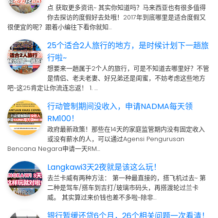
点 获取更多资讯~ 其实你知道吗？马来西亚也有很多值得
你去探访的度假好去处哦！2017年到底哪里是适合度假又
很便宜的呢？跟着小编往下看你就知…
25个适合2人旅行的地方，是时候计划下一趟旅
行啦~
想要来一趟属于2个人的旅行，可是不知道去哪里好？不管
是情侣、老夫老妻、好兄弟还是闺蜜，不妨考虑这些地方
吧~这25肯定让你流连忘返！ 1. …
行动管制期间没收入，申请NADMA每天领
RM100！
政府最新政策！那些在14天的家庭监管期内没有固定收入
或没有薪水的人，可以通过Agensi Pengurusan
Bencana Negara申请一天RM…
Langkawi3天2夜就是该这么玩！
去兰卡威有两种方法： 第一种最直接的，搭飞机过去~ 第
二种是驾车/搭车到吉打/玻璃市码头，再搭渡轮过兰卡
威。 其实算过来价钱也差不多啦~除非…
银行暂缓还贷6个月，26个相关问题一次看清！