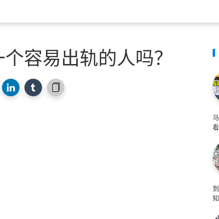
一个容易出轨的人吗？
马
看
知