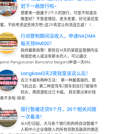
划下一趟旅行啦~
想要来一趟属于2个人的旅行，可是不知道去
哪里好？不管是情侣、老夫老妻、好兄弟还是
蜜，不妨考虑这些地方吧~这25肯定让你流连忘返！ 1. …
行动管制期间没收入，申请NADMA
每天领RM100！
政府最新政策！那些在14天的家庭监管期内没
有固定收入或没有薪水的人，可以通过
gensi Pengurusan Bencana Negara申请一天RM…
Langkawi3天2夜就是该这么玩！
去兰卡威有两种方法： 第一种最直接的，搭
飞机过去~ 第二种是驾车/搭车到吉打/玻璃市
码头，再搭渡轮过兰卡威。 其实算过来价钱
差不多啦~除非…
银行暂缓还贷6个月，26个相关问题
一次看清！
从4月1日起，大马各个银行机构将自动暂缓个
人和中小企业借款人的所有贷款及融资的偿还