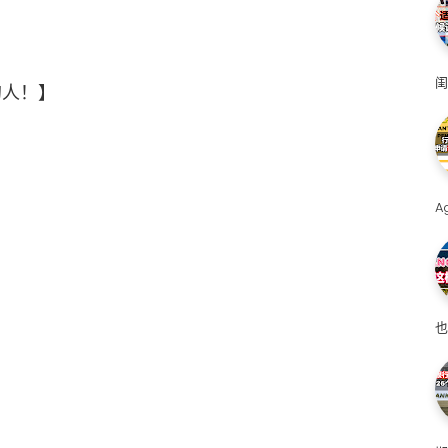
闺
的人！】
！
A
也