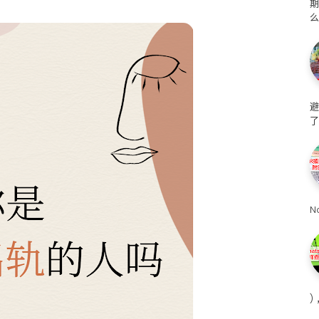
么
避
了
N
)