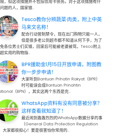
期限，但这项措施并不包括信用卡债务。对于这项措施有什
问题的人，国家银…
Tesco教你分辨蔬菜·肉类，附上中英
马来文名称！
配合行动管制禁令，现在出门购物只能一人，
但是很多老公到超市都不知道从何下手，为了
免各位男士们买错，回家后可能被老婆被骂，Tesco附上
超实用的购物指…
BPR援助金1月15日开放申请，附图教
你一步步申请！
大家听到Bantuan Prihatin Rakyat（BPR）
时可能误会成Bantuan Prinahtin
ational（BPN），其实这两个东西是完…
WhatsApp资料有没有同意被分享？
这样查看就知道了！
最近闹到轰轰烈烈的WhatsApp数据分享的事
（General Data Protection Regulation
 ，大家都很担心！要是很害怕你常用的…