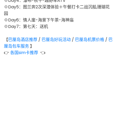
💠Day4：瀑布-秋千-越野车ATV
💠Day5：图兰奔2次深潜体验＋午餐打卡二战沉船,珊瑚花
园
💠Day6：情人崖-海景下午茶-海神庙
💠Day7：第七天：送机
【
巴厘岛酒店推荐
/
巴厘岛好玩活动
/
巴厘岛机票价格
/
巴
厘岛包车服务
】
👉
各国sim卡推荐
👈