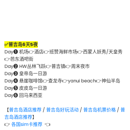
✅普吉岛6天5夜
Day❶ 机场👉酒店👉班赞海鲜市场👉西蒙人妖秀/天皇秀
👉芭东酒吧街
Day❷ HW丛林飞跃👉普吉镇👉周末夜市
Day❸ 皇帝岛一日游
Day❹ 悬崖咖啡馆👉查龙寺👉yanui beach👉神仙半岛
Day❺ 皮皮岛一日游
Day❻ 回马来西亚
【
普吉岛酒店推荐
/
普吉岛好玩活动
/
普吉岛机票价格
/
普
吉岛酒店推荐
】
👉
各国sim卡推荐
👈