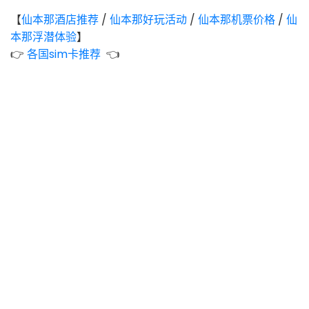
【
仙本那酒店推荐
/
仙本那
好玩活动
/
仙本那
机票价格
/
仙
本那
浮潜体验
】
👉
各国sim卡推荐
👈