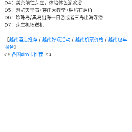
D4：美奈前往芽庄，体验体色泥浆浴
D5：游览天堂湾+芽庄大教堂+钟屿石岬角
D6：珍珠岛/黑岛出海一日游或者三岛出海浮潜
D7：芽庄机场送机
【
越南
酒店推荐
/
越南
好玩活动
/
越南
机票价格
/
越南
包车
服务
】
👉
各国sim卡推荐
👈