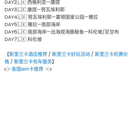
DAY2
🇱🇰
西格利亚—康提
DAY3
🇱🇰
康提—努瓦埃利耶
DAY4
🇱🇰
努瓦埃利耶—霍顿国家公园—雅拉
DAY5
🇱🇰
雅拉—南部海岸
DAY6
🇱🇰
南部海岸—出海观海豚鲸鱼—科伦坡/尼甘布
DAY7
🇱🇰
科伦坡
【
斯里兰卡酒店推荐
/
斯里兰卡
好玩活动
/
斯里兰卡
机票价
格
/
斯里兰卡
包车服务
】
👉
各国sim卡推荐
👈