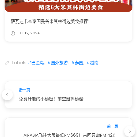
萨瓦迪卡🙏泰国曼谷米其林街边美食推荐！
JUL 12, 2024
Labels
#巴厘岛
,
#国外旅游
,
#泰国
,
#越南
后一页
免费升舱的小秘密！前空姐揭秘😱
前一页
AIRASIA飞往大阪最低RM669！来回只需RM1421！