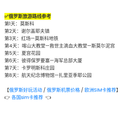
✅俄罗斯旅游路线参考
第1天：莫斯科
第2天：谢尔盖耶夫镇
第3天：红场—莫斯科地铁
第4天：喀山大教堂—救世主滴血大教堂—斯莫尓泥宫
第5天：夏宫花园
第6天：彼得保罗要塞—海军总部大厦
第7天：卡罗明斯科庄园
第8天：航天纪念博物馆—扎里亚季耶公园
【
俄罗斯
好玩活动
/
俄罗斯
机票价格
/
欧洲SIM卡推荐
】
👉
各国sim卡推荐
👈