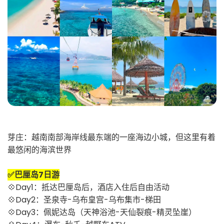
芽庄：越南南部海岸线最东端的一座海边小城，
但这里有着
最悠闲的海滨世界
✅巴厘岛7日游
💠Day1：抵达巴厘岛后，酒店入住后自由活动
💠Day2：圣泉寺-乌布皇宫-乌布集市-梯田
💠Day3：佩妮达岛（天神浴池-天仙裂痕-精灵坠崖）