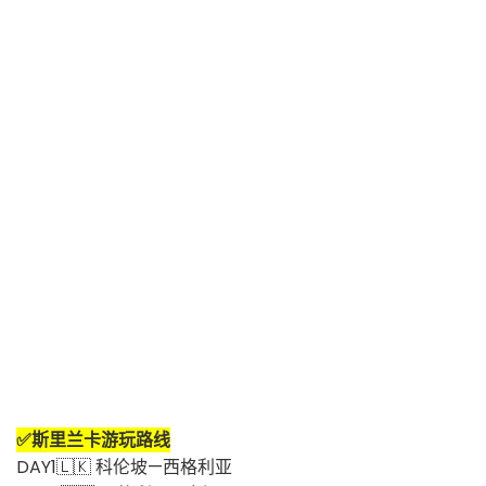
✅
斯里兰卡
游玩路线
DAY1🇱🇰
科伦坡—西格利亚