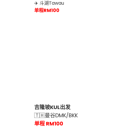
✈️ 斗湖Tawau
单程RM100
吉隆坡KUL出发
🇹🇭曼谷DMK/BKK
单程 RM100