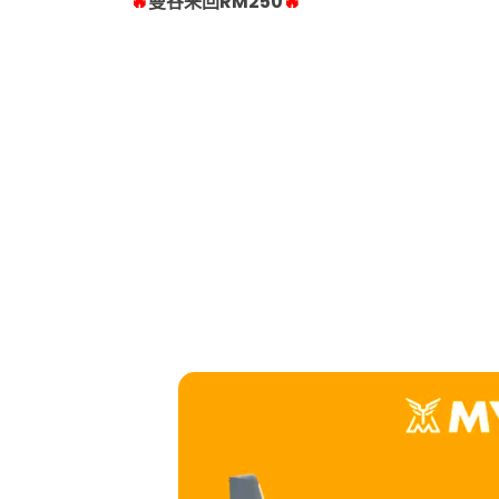
🔥
曼谷来回RM250
🔥