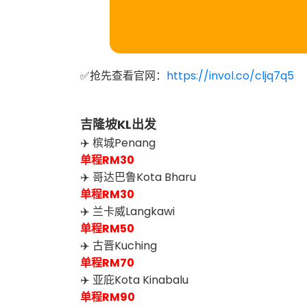
✅抢先查看官网：
https://invol.co/cljq7q5
吉隆坡KL出发
✈️ 槟城Penang
单程RM30
✈️ 哥达巴鲁Kota Bharu
单程RM30
✈️ 兰卡威Langkawi
单程RM50
✈️ 古晋Kuching
单程RM70
✈️ 亚庇Kota Kinabalu
单程RM90