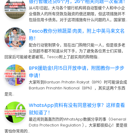
银行暂缓还贷6个月，26个相关问题一次看清！
从4月1日起，大马各个银行机构将自动暂缓个人和中小企
业借款人的所有贷款及融资的偿还期限，但这项措施并不
包括信用卡债务。对于这项措施有什么问题的人，国家银…
Tesco教你分辨蔬菜·肉类，附上中英马来文名
称！
配合行动管制禁令，现在出门购物只能一人，但是很多老
公到超市都不知道从何下手，为了避免各位男士们买错，
回家后可能被老婆被骂，Tesco附上了超实用的购物指…
BPR援助金1月15日开放申请，附图教你一步步
申请！
大家听到Bantuan Prihatin Rakyat（BPR）时可能误会成
Bantuan Prinahtin National（BPN），其实这两个东西
是完…
WhatsApp资料有没有同意被分享？这样查看
就知道了！
最近闹到轰轰烈烈的WhatsApp数据分享的事（General
Data Protection Regulation ) ，大家都很担心！要是很
害怕你常用的…