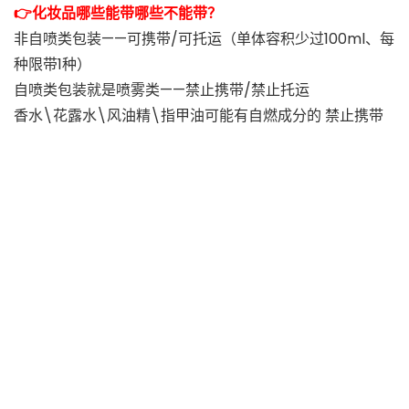
👉化妆品哪些能带哪些不能带？
非自喷类包装——可携带/可托运（单体容积少过100ml、每
种限带1种）
自喷类包装就是喷雾类——禁止携带/禁止托运
香水\花露水\风油精\指甲油可能有自燃成分的 禁止携带