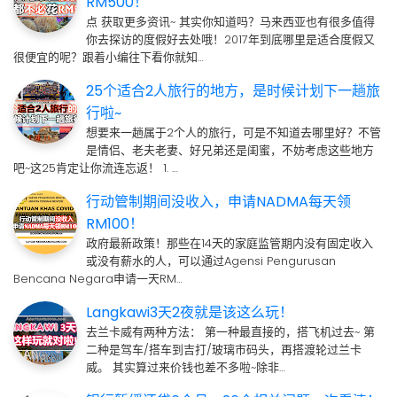
RM500！
点 获取更多资讯~ 其实你知道吗？马来西亚也有很多值得
你去探访的度假好去处哦！2017年到底哪里是适合度假又
很便宜的呢？跟着小编往下看你就知…
25个适合2人旅行的地方，是时候计划下一趟旅
行啦~
想要来一趟属于2个人的旅行，可是不知道去哪里好？不管
是情侣、老夫老妻、好兄弟还是闺蜜，不妨考虑这些地方
吧~这25肯定让你流连忘返！ 1. …
行动管制期间没收入，申请NADMA每天领
RM100！
政府最新政策！那些在14天的家庭监管期内没有固定收入
或没有薪水的人，可以通过Agensi Pengurusan
Bencana Negara申请一天RM…
Langkawi3天2夜就是该这么玩！
去兰卡威有两种方法： 第一种最直接的，搭飞机过去~ 第
二种是驾车/搭车到吉打/玻璃市码头，再搭渡轮过兰卡
威。 其实算过来价钱也差不多啦~除非…