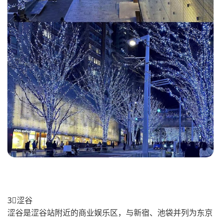
3⃣️涩谷
涩谷是涩谷站附近的商业娱乐区，与新宿、池袋并列为东京