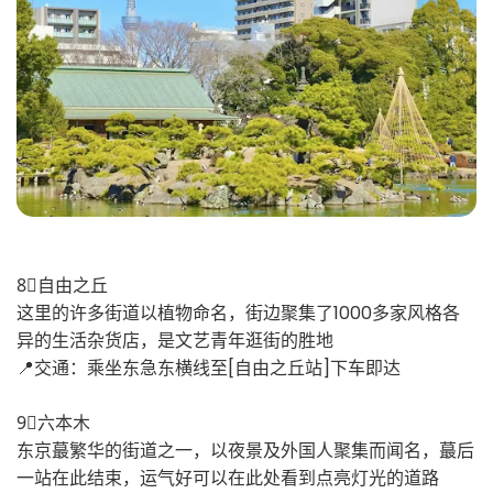
8⃣️自由之丘
这里的许多街道以植物命名，街边聚集了1000多家风格各
异的生活杂货店，是文艺青年逛街的胜地
📍交通：乘坐东急东横线至[自由之丘站]下车即达
9⃣️六本木
东京蕞繁华的街道之一，以夜景及外国人聚集而闻名，蕞后
一站在此结束，运气好可以在此处看到点亮灯光的道路