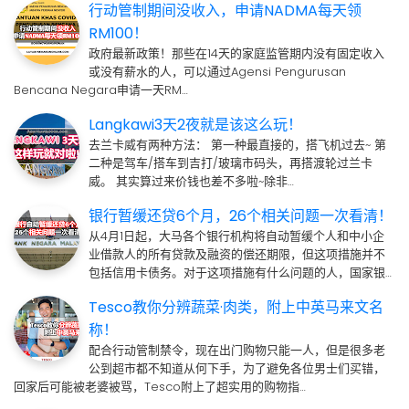
行动管制期间没收入，申请NADMA每天领
RM100！
政府最新政策！那些在14天的家庭监管期内没有固定收入
或没有薪水的人，可以通过Agensi Pengurusan
Bencana Negara申请一天RM…
Langkawi3天2夜就是该这么玩！
去兰卡威有两种方法： 第一种最直接的，搭飞机过去~ 第
二种是驾车/搭车到吉打/玻璃市码头，再搭渡轮过兰卡
威。 其实算过来价钱也差不多啦~除非…
银行暂缓还贷6个月，26个相关问题一次看清！
从4月1日起，大马各个银行机构将自动暂缓个人和中小企
业借款人的所有贷款及融资的偿还期限，但这项措施并不
包括信用卡债务。对于这项措施有什么问题的人，国家银…
Tesco教你分辨蔬菜·肉类，附上中英马来文名
称！
配合行动管制禁令，现在出门购物只能一人，但是很多老
公到超市都不知道从何下手，为了避免各位男士们买错，
回家后可能被老婆被骂，Tesco附上了超实用的购物指…