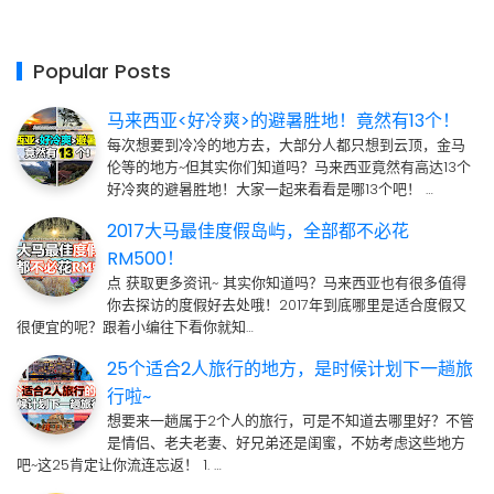
Popular Posts
马来西亚<好冷爽>的避暑胜地！竟然有13个！
每次想要到冷冷的地方去，大部分人都只想到云顶，金马
伦等的地方~但其实你们知道吗？马来西亚竟然有高达13个
好冷爽的避暑胜地！大家一起来看看是哪13个吧！ …
2017大马最佳度假岛屿，全部都不必花
RM500！
点 获取更多资讯~ 其实你知道吗？马来西亚也有很多值得
你去探访的度假好去处哦！2017年到底哪里是适合度假又
很便宜的呢？跟着小编往下看你就知…
25个适合2人旅行的地方，是时候计划下一趟旅
行啦~
想要来一趟属于2个人的旅行，可是不知道去哪里好？不管
是情侣、老夫老妻、好兄弟还是闺蜜，不妨考虑这些地方
吧~这25肯定让你流连忘返！ 1. …