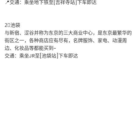
📍交通：乘坐地下铁至[吉祥寺站]下车即达
2⃣️池袋
与新宿、涩谷并称为东京的三大商业中心，是东京最繁华的
街区之一，各种商店应有尽有，名牌服饰、家电、动漫周
边、化妆品等都能买到~
交通：乘坐JR至[池袋站]下车即达