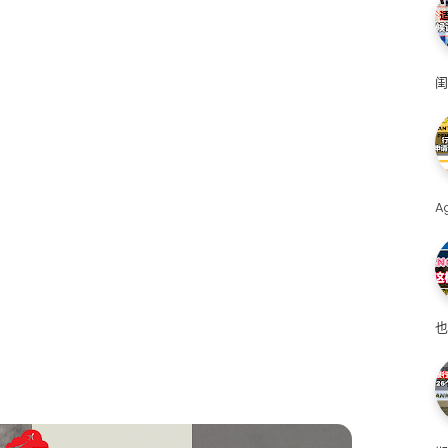
闺
A
也