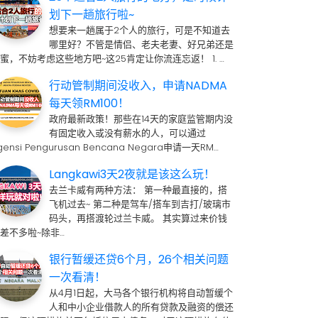
划下一趟旅行啦~
想要来一趟属于2个人的旅行，可是不知道去
哪里好？不管是情侣、老夫老妻、好兄弟还是
蜜，不妨考虑这些地方吧~这25肯定让你流连忘返！ 1. …
行动管制期间没收入，申请NADMA
每天领RM100！
政府最新政策！那些在14天的家庭监管期内没
有固定收入或没有薪水的人，可以通过
gensi Pengurusan Bencana Negara申请一天RM…
Langkawi3天2夜就是该这么玩！
去兰卡威有两种方法： 第一种最直接的，搭
飞机过去~ 第二种是驾车/搭车到吉打/玻璃市
码头，再搭渡轮过兰卡威。 其实算过来价钱
差不多啦~除非…
银行暂缓还贷6个月，26个相关问题
一次看清！
从4月1日起，大马各个银行机构将自动暂缓个
人和中小企业借款人的所有贷款及融资的偿还