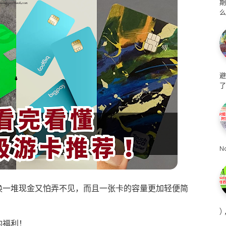
么
避
了
N
换一堆现金又怕弄不见，而且一张卡的容量更加轻便简
)
的福利！