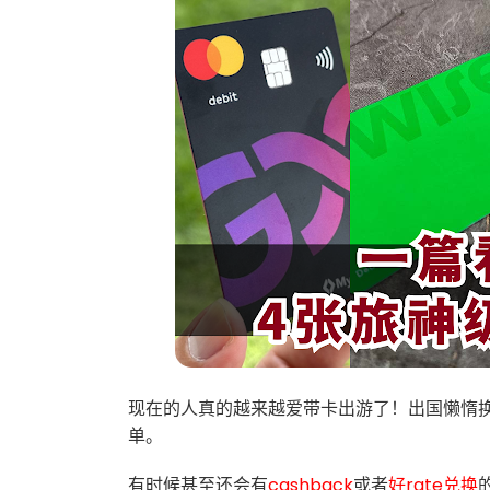
现在的人真的越来越爱带卡出游了！出国懒惰
单。
有时候甚至还会有
cashback
或者
好rate兑换