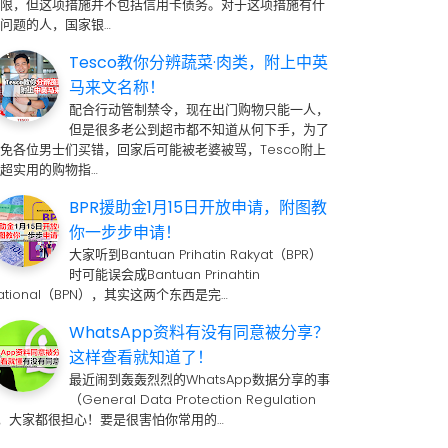
期限，但这项措施并不包括信用卡债务。对于这项措施有什
问题的人，国家银…
Tesco教你分辨蔬菜·肉类，附上中英
马来文名称！
配合行动管制禁令，现在出门购物只能一人，
但是很多老公到超市都不知道从何下手，为了
免各位男士们买错，回家后可能被老婆被骂，Tesco附上
超实用的购物指…
BPR援助金1月15日开放申请，附图教
你一步步申请！
大家听到Bantuan Prihatin Rakyat（BPR）
时可能误会成Bantuan Prinahtin
ational（BPN），其实这两个东西是完…
WhatsApp资料有没有同意被分享？
这样查看就知道了！
最近闹到轰轰烈烈的WhatsApp数据分享的事
（General Data Protection Regulation
 ，大家都很担心！要是很害怕你常用的…