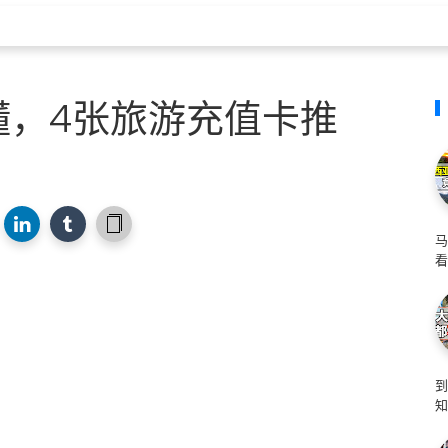
懂，4张旅游充值卡推
马
看
知