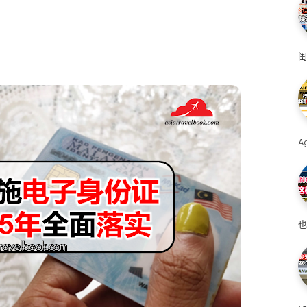
闺
A
也