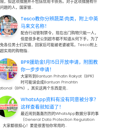
期限，但这项措施并不包括信用卡债务。对于这项措施有什
问题的人，国家银…
Tesco教你分辨蔬菜·肉类，附上中英
马来文名称！
配合行动管制禁令，现在出门购物只能一人，
但是很多老公到超市都不知道从何下手，为了
免各位男士们买错，回家后可能被老婆被骂，Tesco附上
超实用的购物指…
BPR援助金1月15日开放申请，附图教
你一步步申请！
大家听到Bantuan Prihatin Rakyat（BPR）
时可能误会成Bantuan Prinahtin
ational（BPN），其实这两个东西是完…
WhatsApp资料有没有同意被分享？
这样查看就知道了！
最近闹到轰轰烈烈的WhatsApp数据分享的事
（General Data Protection Regulation
 ，大家都很担心！要是很害怕你常用的…