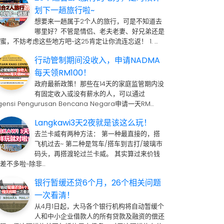
划下一趟旅行啦~
想要来一趟属于2个人的旅行，可是不知道去
哪里好？不管是情侣、老夫老妻、好兄弟还是
蜜，不妨考虑这些地方吧~这25肯定让你流连忘返！ 1. …
行动管制期间没收入，申请NADMA
每天领RM100！
政府最新政策！那些在14天的家庭监管期内没
有固定收入或没有薪水的人，可以通过
gensi Pengurusan Bencana Negara申请一天RM…
Langkawi3天2夜就是该这么玩！
去兰卡威有两种方法： 第一种最直接的，搭
飞机过去~ 第二种是驾车/搭车到吉打/玻璃市
码头，再搭渡轮过兰卡威。 其实算过来价钱
差不多啦~除非…
银行暂缓还贷6个月，26个相关问题
一次看清！
从4月1日起，大马各个银行机构将自动暂缓个
人和中小企业借款人的所有贷款及融资的偿还